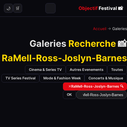
Objectif
Festival
📸
🌙
🛒
Accueil
→
Galeries
Recherche
📸 Galeries
RaMell-Ross-Joslyn-Barnes
Cinema & Series TV
Autres Evenements
Toutes
TV Series Festival
Mode & Fashion Week
Concerts & Musique
✕
🔍 RaMell-Ross-Joslyn-Barnes
OK