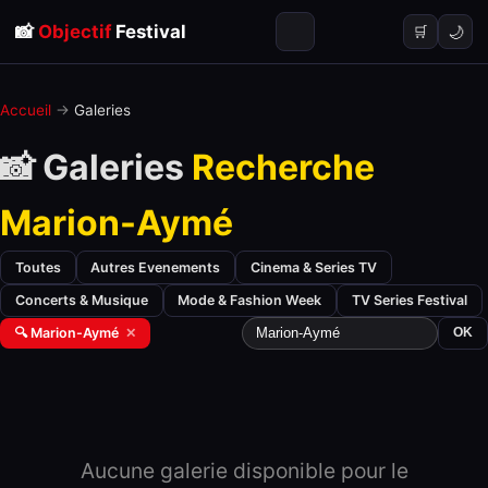
📸
Objectif
Festival
🌙
🛒
Accueil
→
Galeries
📸 Galeries
Recherche
Marion-Aymé
Toutes
Autres Evenements
Cinema & Series TV
Concerts & Musique
Mode & Fashion Week
TV Series Festival
🔍 Marion-Aymé
✕
OK
Aucune galerie disponible pour le