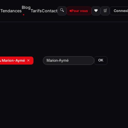
Blog
🔍
s
Tendances
Tarifs
Contact
♥
🛒
Pour vous
Connex
 Marion-Aymé
✕
OK