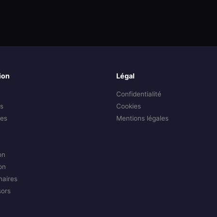
ion
Légal
Confidentialité
s
Cookies
es
Mentions légales
on
on
naires
sors