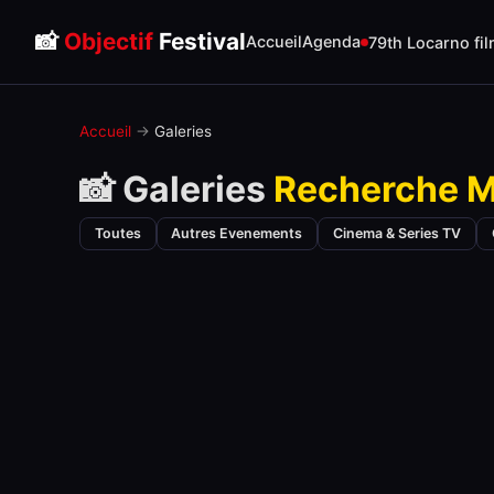
📸
Objectif
Festival
Accueil
Agenda
79th Locarno fil
Accueil
→
Galeries
📸 Galeries
Recherche 
Toutes
Autres Evenements
Cinema & Series TV