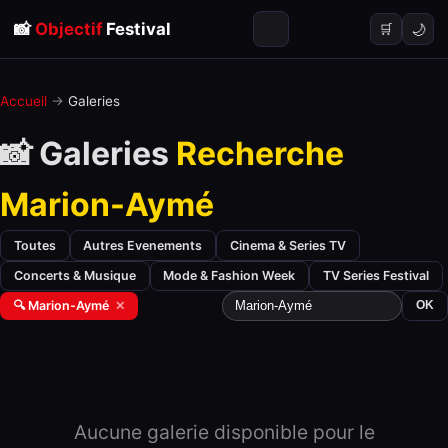
📸
Objectif
Festival
🌙
🛒
Accueil
→
Galeries
📸 Galeries
Recherche
Marion-Aymé
Toutes
Autres Evenements
Cinema & Series TV
Concerts & Musique
Mode & Fashion Week
TV Series Festival
🔍 Marion-Aymé
✕
OK
Aucune galerie disponible pour le