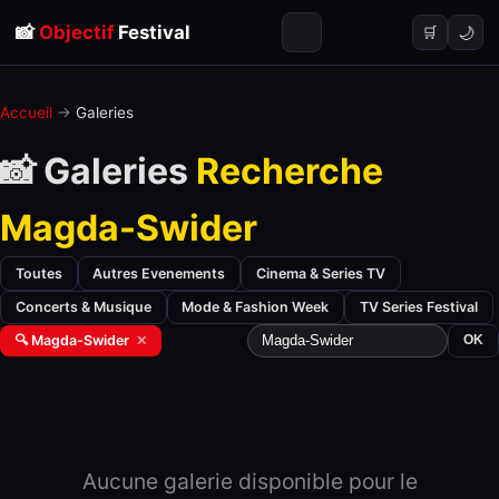
📸
Objectif
Festival
🌙
🛒
Accueil
→
Galeries
📸 Galeries
Recherche
Magda-Swider
Toutes
Autres Evenements
Cinema & Series TV
Concerts & Musique
Mode & Fashion Week
TV Series Festival
🔍 Magda-Swider
✕
OK
Aucune galerie disponible pour le