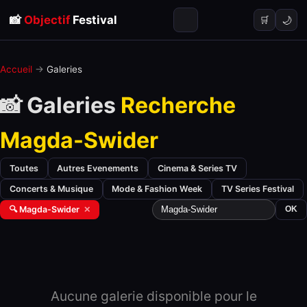
📸
Objectif
Festival
🌙
🛒
Accueil
→
Galeries
📸 Galeries
Recherche
Magda-Swider
Toutes
Autres Evenements
Cinema & Series TV
Concerts & Musique
Mode & Fashion Week
TV Series Festival
🔍 Magda-Swider
✕
OK
Aucune galerie disponible pour le