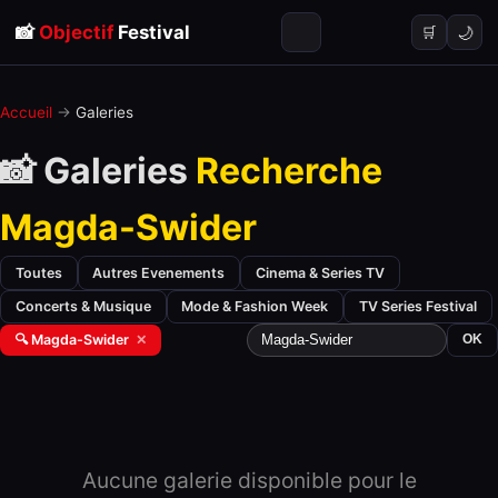
📸
Objectif
Festival
🌙
🛒
Accueil
→
Galeries
📸 Galeries
Recherche
Magda-Swider
Toutes
Autres Evenements
Cinema & Series TV
Concerts & Musique
Mode & Fashion Week
TV Series Festival
🔍 Magda-Swider
✕
OK
Aucune galerie disponible pour le