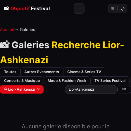
📸
Objectif
Festival
🌙
🛒
Accueil
→
Galeries
📸 Galeries
Recherche Lior-
Ashkenazi
Toutes
Autres Evenements
Cinema & Series TV
Concerts & Musique
Mode & Fashion Week
TV Series Festival
🔍 Lior-Ashkenazi
✕
OK
Aucune galerie disponible pour le