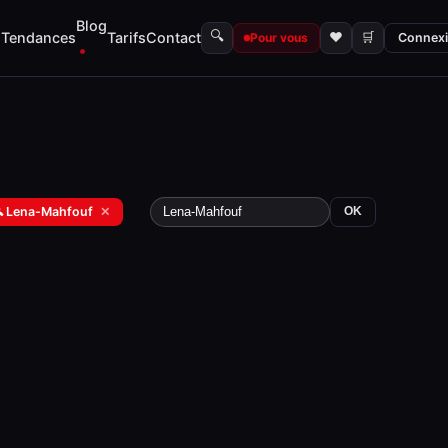
Blog
🔍
s
Tendances
Tarifs
Contact
♥
🛒
Pour vous
Connex
 Lena-Mahfouf
✕
OK