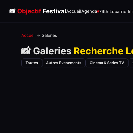
📸
Objectif
Festival
Accueil
Agenda
79th Locarno fil
Accueil
→
Galeries
📸 Galeries
Recherche L
Toutes
Autres Evenements
Cinema & Series TV