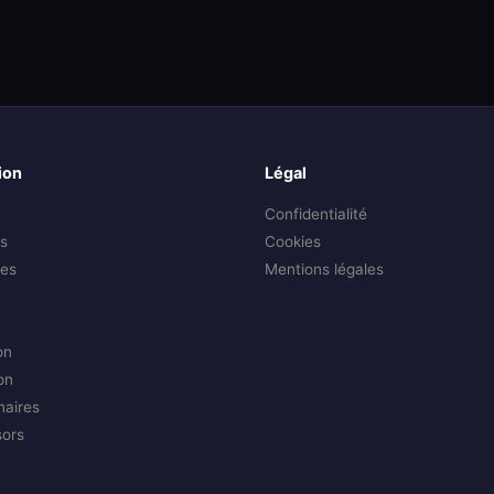
ion
Légal
Confidentialité
s
Cookies
es
Mentions légales
on
on
naires
sors