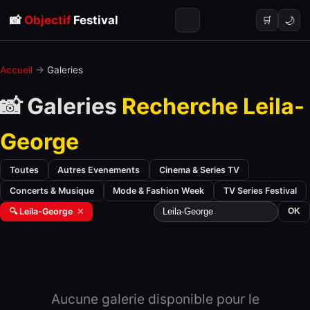
📸
Objectif
Festival
🌙
🛒
Accueil
→
Galeries
📸 Galeries
Recherche Leila-
George
Toutes
Autres Evenements
Cinema & Series TV
Concerts & Musique
Mode & Fashion Week
TV Series Festival
🔍 Leila-George
✕
OK
Aucune galerie disponible pour le