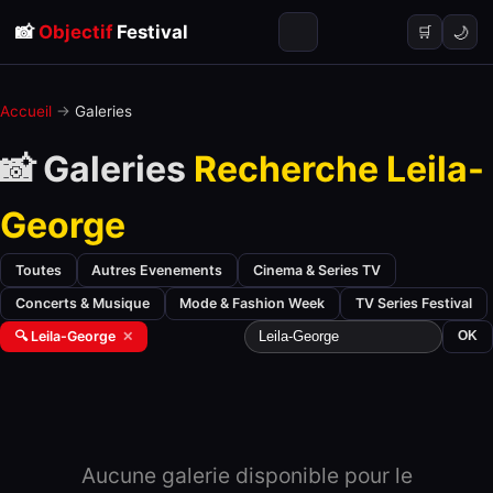
📸
Objectif
Festival
🌙
🛒
Accueil
→
Galeries
📸 Galeries
Recherche Leila-
George
Toutes
Autres Evenements
Cinema & Series TV
Concerts & Musique
Mode & Fashion Week
TV Series Festival
🔍 Leila-George
✕
OK
Aucune galerie disponible pour le