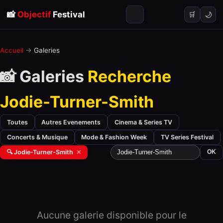
📸
Objectif
Festival
🌙
🛒
Accueil
→
Galeries
📸 Galeries
Recherche
Jodie-Turner-Smith
Toutes
Autres Evenements
Cinema & Series TV
Concerts & Musique
Mode & Fashion Week
TV Series Festival
🔍 Jodie-Turner-Smith
✕
OK
Aucune galerie disponible pour le