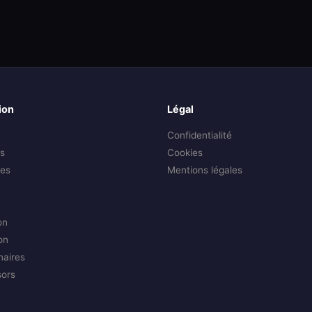
ion
Légal
Confidentialité
s
Cookies
es
Mentions légales
on
on
naires
sors