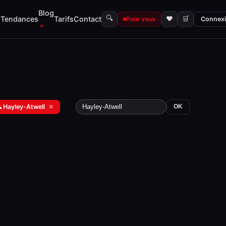
Blog
🔍
s
Tendances
Tarifs
Contact
♥
🛒
Pour vous
Connex
 Hayley-Atwell
✕
OK