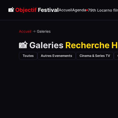
📸
Objectif
Festival
Accueil
Agenda
79th Locarno fil
Accueil
→
Galeries
📸 Galeries
Recherche H
Toutes
Autres Evenements
Cinema & Series TV