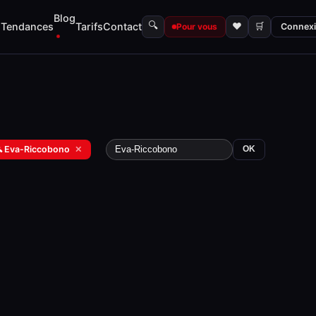
Blog
🔍
s
Tendances
Tarifs
Contact
♥
🛒
Pour vous
Connex
 Eva-Riccobono
✕
OK