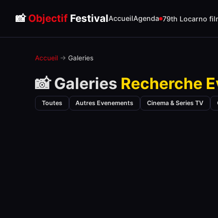
📸
Objectif
Festival
Accueil
Agenda
79th Locarno fil
Accueil
→
Galeries
📸 Galeries
Recherche E
Toutes
Autres Evenements
Cinema & Series TV