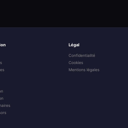
ion
Légal
Confidentialité
s
Cookies
es
Mentions légales
on
on
naires
sors