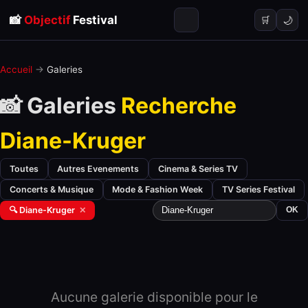
📸
Objectif
Festival
🌙
🛒
Accueil
→
Galeries
📸 Galeries
Recherche
Diane-Kruger
Toutes
Autres Evenements
Cinema & Series TV
Concerts & Musique
Mode & Fashion Week
TV Series Festival
🔍 Diane-Kruger
✕
OK
Aucune galerie disponible pour le