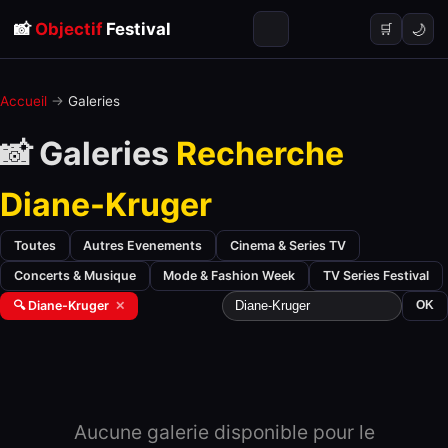
📸
Objectif
Festival
🌙
🛒
Accueil
→
Galeries
📸 Galeries
Recherche
Diane-Kruger
Toutes
Autres Evenements
Cinema & Series TV
Concerts & Musique
Mode & Fashion Week
TV Series Festival
🔍 Diane-Kruger
✕
OK
Aucune galerie disponible pour le