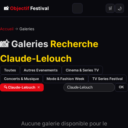
📸
Objectif
Festival
🌙
🛒
Accueil
→
Galeries
📸 Galeries
Recherche
Claude-Lelouch
Toutes
Autres Evenements
Cinema & Series TV
Concerts & Musique
Mode & Fashion Week
TV Series Festival
🔍 Claude-Lelouch
✕
OK
Aucune galerie disponible pour le