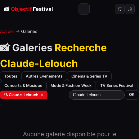
📸
Objectif
Festival
🌙
🛒
Accueil
→
Galeries
📸 Galeries
Recherche
Claude-Lelouch
Toutes
Autres Evenements
Cinema & Series TV
Concerts & Musique
Mode & Fashion Week
TV Series Festival
🔍 Claude-Lelouch
✕
OK
Aucune galerie disponible pour le