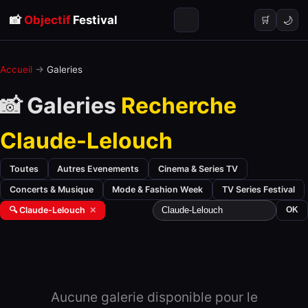
📸
Objectif
Festival
🌙
🛒
Accueil
→
Galeries
📸 Galeries
Recherche
Claude-Lelouch
Toutes
Autres Evenements
Cinema & Series TV
Concerts & Musique
Mode & Fashion Week
TV Series Festival
🔍 Claude-Lelouch
✕
OK
Aucune galerie disponible pour le