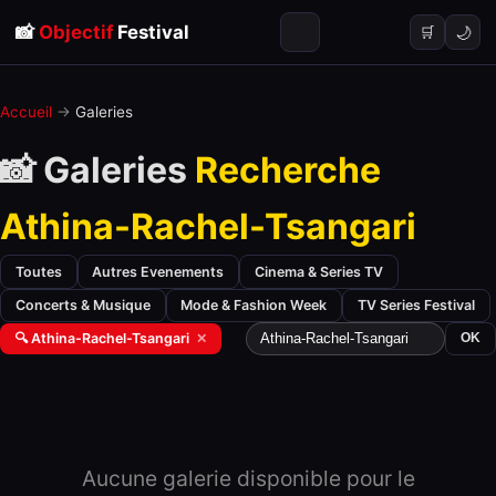
📸
Objectif
Festival
🌙
🛒
Accueil
→
Galeries
📸 Galeries
Recherche
Athina-Rachel-Tsangari
Toutes
Autres Evenements
Cinema & Series TV
Concerts & Musique
Mode & Fashion Week
TV Series Festival
🔍 Athina-Rachel-Tsangari
✕
OK
Aucune galerie disponible pour le