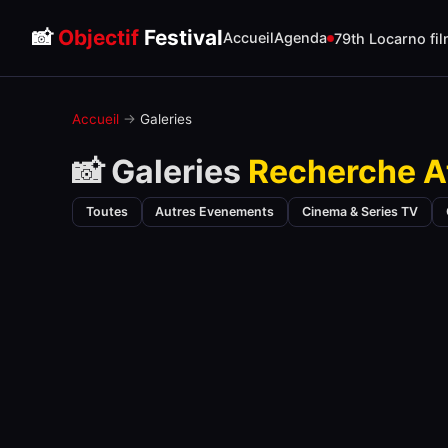
📸
Objectif
Festival
Accueil
Agenda
79th Locarno fil
Accueil
→
Galeries
📸 Galeries
Recherche A
Toutes
Autres Evenements
Cinema & Series TV