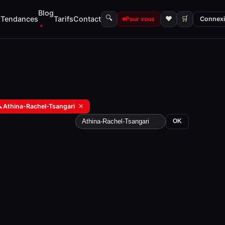
Blog
🔍
s
Tendances
Tarifs
Contact
♥
🛒
Pour vous
Connex
 Athina-Rachel-Tsangari
✕
OK