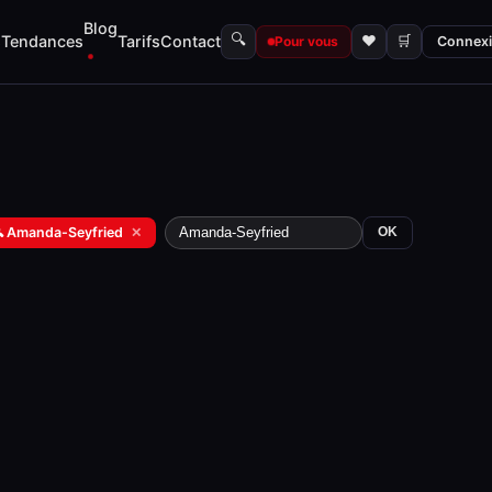
Blog
🔍
s
Tendances
Tarifs
Contact
♥
🛒
Pour vous
Connex
 Amanda-Seyfried
✕
OK