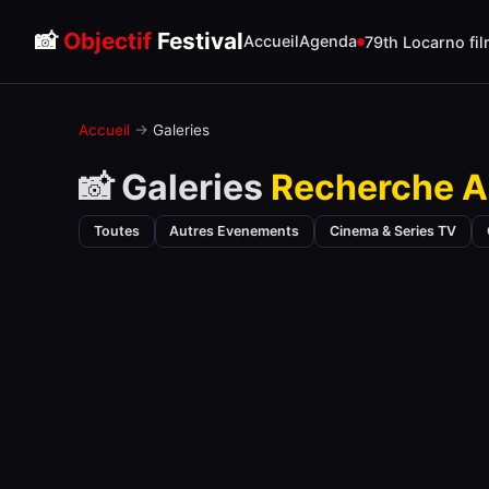
📸
Objectif
Festival
Accueil
Agenda
79th Locarno fil
Accueil
→
Galeries
📸 Galeries
Recherche A
Toutes
Autres Evenements
Cinema & Series TV