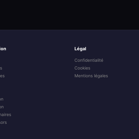
ion
Légal
Confidentialité
s
Cookies
es
Mentions légales
on
on
naires
sors