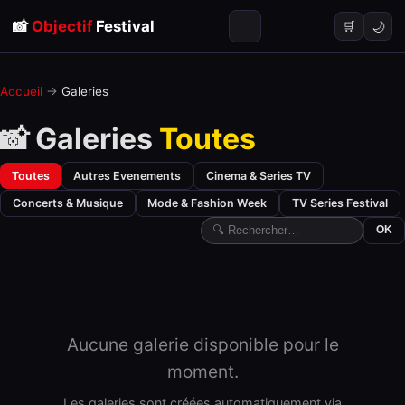
📸
Objectif
Festival
🌙
🛒
Accueil
→
Galeries
📸 Galeries
Toutes
Toutes
Autres Evenements
Cinema & Series TV
Concerts & Musique
Mode & Fashion Week
TV Series Festival
OK
Aucune galerie disponible pour le
moment.
Les galeries sont créées automatiquement via