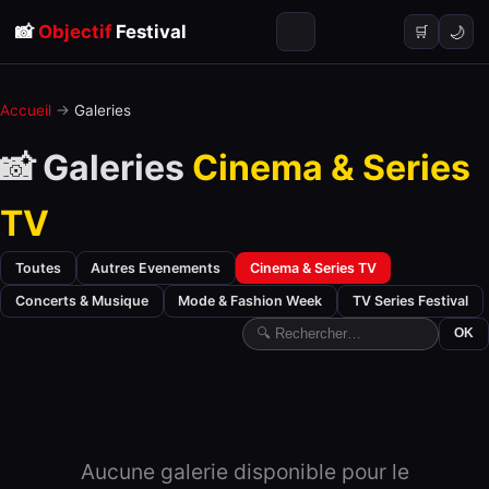
📸
Objectif
Festival
🌙
🛒
Accueil
→
Galeries
📸 Galeries
Cinema & Series
TV
Toutes
Autres Evenements
Cinema & Series TV
Concerts & Musique
Mode & Fashion Week
TV Series Festival
OK
Aucune galerie disponible pour le