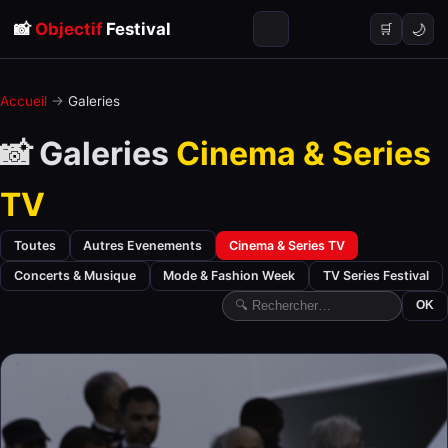
📸
Objectif
Festival
🌙
🛒
Accueil
→
Galeries
📸 Galeries
Cinema & Series
TV
Toutes
Autres Evenements
Cinema & Series TV
Concerts & Musique
Mode & Fashion Week
TV Series Festival
OK