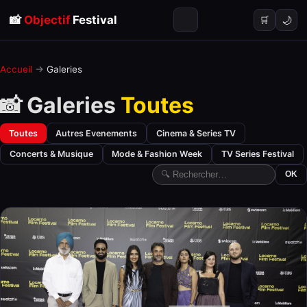
📸
Objectif
Festival
🌙
🛒
Accueil
→
Galeries
📸 Galeries
Toutes
Toutes
Autres Evenements
Cinema & Series TV
Concerts & Musique
Mode & Fashion Week
TV Series Festival
OK