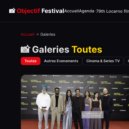
📸
Objectif
Festival
Accueil
Agenda
79th Locarno fil
Accueil
→
Galeries
📸 Galeries
Toutes
Toutes
Autres Evenements
Cinema & Series TV