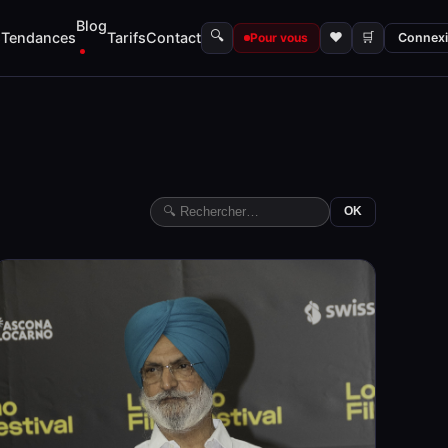
Blog
🔍
s
Tendances
Tarifs
Contact
♥
🛒
Pour vous
Connex
OK