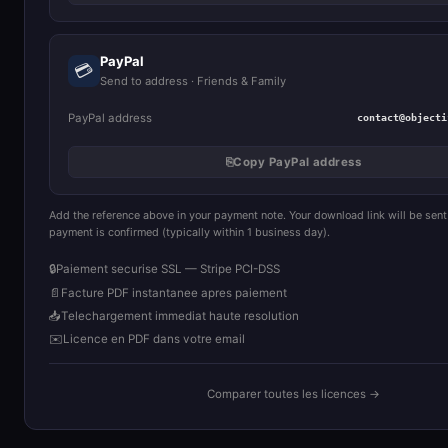
PayPal
💳
Send to address · Friends & Family
PayPal address
contact@objecti
⎘
Copy PayPal address
Add the reference above in your payment note. Your download link will be sent
payment is confirmed (typically within 1 business day).
🔒
Paiement securise SSL — Stripe PCI-DSS
📄
Facture PDF instantanee apres paiement
📥
Telechargement immediat haute resolution
✉️
Licence en PDF dans votre email
Comparer toutes les licences →