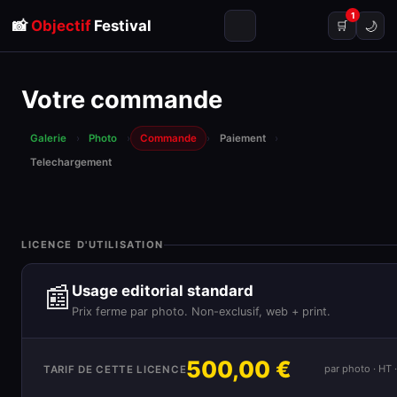
1
📸
Objectif
Festival
🌙
🛒
Votre commande
Galerie
›
Photo
›
Commande
›
Paiement
›
Telechargement
LICENCE D'UTILISATION
📰
Usage editorial standard
Prix ferme par photo. Non-exclusif, web + print.
500,00 €
par photo · HT
TARIF DE CETTE LICENCE