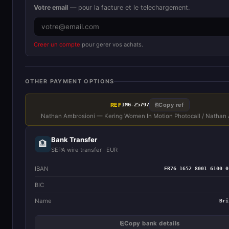
Votre email
— pour la facture et le telechargement.
Creer un compte
pour gerer vos achats.
OTHER PAYMENT OPTIONS
REF
⎘
Copy ref
IMG-25797
Nathan Ambrosioni — Kering Women In Motion Photocall / Nathan
Bank Transfer
🏦
SEPA wire transfer · EUR
IBAN
FR76 1652 8001 6100 0
BIC
Name
Bri
⎘
Copy bank details