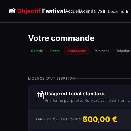
📸
Objectif
Festival
Accueil
Agenda
79th Locarno fil
Votre commande
Galerie
›
Photo
›
Commande
›
Paiement
›
Telecha
LICENCE D'UTILISATION
📰
Usage editorial standard
Prix ferme par photo. Non-exclusif, web + print.
500,00 €
TARIF DE CETTE LICENCE