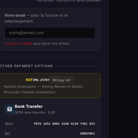
TVA incluse · Facture PDF apres paiement
Votre email
— pour la facture et le
telechargement.
Creer un compte
pour gerer vos achats.
OTHER PAYMENT OPTIONS
REF
⎘
Copy ref
IMG-25797
Nathan Ambrosioni — Kering Women In Motion
Photocall / Nathan Ambrosioni
Bank Transfer
🏦
SEPA wire transfer · EUR
IBAN
FR76 1652 8001 6100 0126 7401 053
BIC
SMOEFRP1