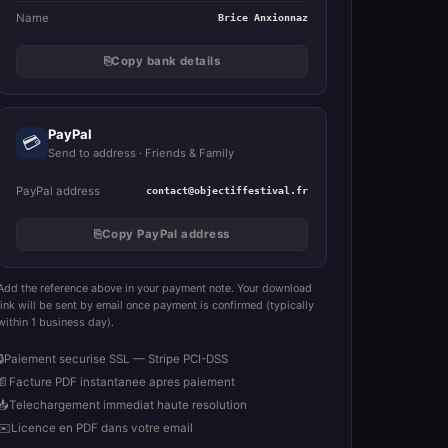
Name
Brice Anxionnaz
⎘
Copy bank details
PayPal
💳
Send to address · Friends & Family
PayPal address
contact@objectiffestival.fr
⎘
Copy PayPal address
Add the reference above in your payment note. Your download
link will be sent by email once payment is confirmed (typically
within 1 business day).
🔒
Paiement securise SSL — Stripe PCI-DSS
📄
Facture PDF instantanee apres paiement
📥
Telechargement immediat haute resolution
✉️
Licence en PDF dans votre email