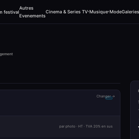
Autres
Cinema & Series TV
Musique
Mode
Galerie
m festival
▾
▾
Evenements
rgement
Changer →
par photo · HT · TVA 20% en sus