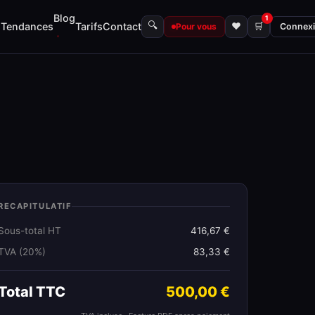
Blog
1
🔍
s
Tendances
Tarifs
Contact
♥
🛒
Pour vous
Connex
RECAPITULATIF
Sous-total HT
416,67 €
TVA (20%)
83,33 €
Total TTC
500,00 €