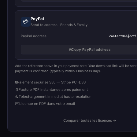
PayPal
💳
Send to address · Friends & Family
PayPal address
contact@objecti
⎘
Copy PayPal address
Add the reference above in your payment note. Your download link will be sent
payment is confirmed (typically within 1 business day).
🔒
Paiement securise SSL — Stripe PCI-DSS
📄
Facture PDF instantanee apres paiement
📥
Telechargement immediat haute resolution
✉️
Licence en PDF dans votre email
Comparer toutes les licences →