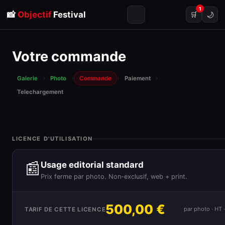
1
📸
Objectif
Festival
🌙
🛒
Votre commande
Galerie
›
Photo
›
Commande
›
Paiement
›
Telechargement
LICENCE D'UTILISATION
📰
Usage editorial standard
Prix ferme par photo. Non-exclusif, web + print.
500,00 €
par photo · HT
TARIF DE CETTE LICENCE