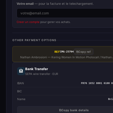
Votre email
— pour la facture et le telechargement.
Creer un compte
pour gerer vos achats.
OTHER PAYMENT OPTIONS
REF
⎘
Copy ref
IMG-25794
Nathan Ambrosioni — Kering Women In Motion Photocall / Nathan
Bank Transfer
🏦
SEPA wire transfer · EUR
IBAN
FR76 1652 8001 6100 0
BIC
Name
Bri
⎘
Copy bank details