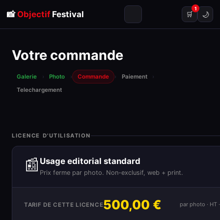
1
📸
Objectif
Festival
🌙
🛒
Votre commande
Galerie
›
Photo
›
Commande
›
Paiement
›
Telechargement
LICENCE D'UTILISATION
📰
Usage editorial standard
Prix ferme par photo. Non-exclusif, web + print.
500,00 €
par photo · HT
TARIF DE CETTE LICENCE