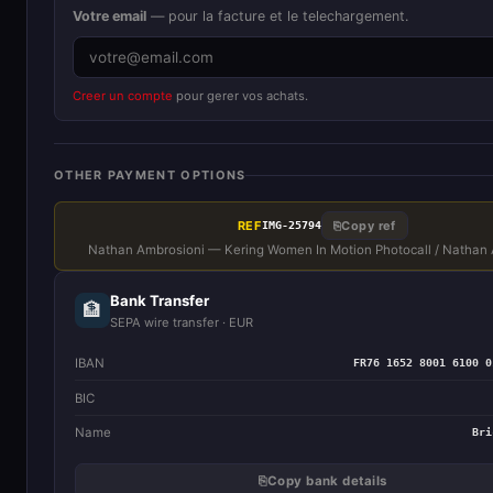
Votre email
— pour la facture et le telechargement.
Creer un compte
pour gerer vos achats.
OTHER PAYMENT OPTIONS
REF
⎘
Copy ref
IMG-25794
Nathan Ambrosioni — Kering Women In Motion Photocall / Nathan
Bank Transfer
🏦
SEPA wire transfer · EUR
IBAN
FR76 1652 8001 6100 0
BIC
Name
Bri
⎘
Copy bank details