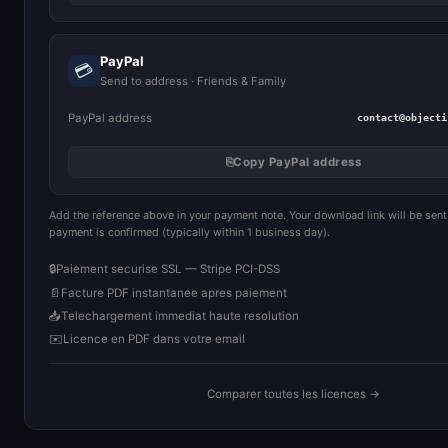
PayPal
💳
Send to address · Friends & Family
PayPal address
contact@objecti
⎘
Copy PayPal address
Add the reference above in your payment note. Your download link will be sent
payment is confirmed (typically within 1 business day).
🔒
Paiement securise SSL — Stripe PCI-DSS
📄
Facture PDF instantanee apres paiement
📥
Telechargement immediat haute resolution
✉️
Licence en PDF dans votre email
Comparer toutes les licences →