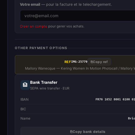
Votre email
— pour la facture et le telechargement.
Creer un compte
pour gerer vos achats.
OTHER PAYMENT OPTIONS
REF
⎘
Copy ref
IMG-25779
Mallory Wanecque — Kering Women In Motion Photocall / Mallory
Bank Transfer
🏦
SEPA wire transfer · EUR
IBAN
FR76 1652 8001 6100 0
BIC
Name
Bri
⎘
Copy bank details