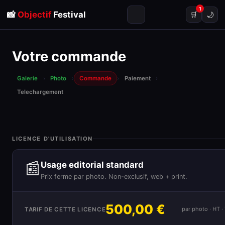
1
📸
Objectif
Festival
🌙
🛒
Votre commande
Galerie
›
Photo
›
Commande
›
Paiement
›
Telechargement
LICENCE D'UTILISATION
📰
Usage editorial standard
Prix ferme par photo. Non-exclusif, web + print.
500,00 €
par photo · HT 
TARIF DE CETTE LICENCE