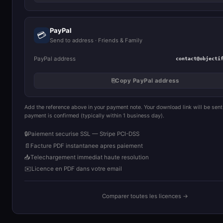
PayPal
💳
Send to address · Friends & Family
PayPal address
contact@objecti
⎘
Copy PayPal address
Add the reference above in your payment note. Your download link will be sent
payment is confirmed (typically within 1 business day).
🔒
Paiement securise SSL — Stripe PCI-DSS
📄
Facture PDF instantanee apres paiement
📥
Telechargement immediat haute resolution
✉️
Licence en PDF dans votre email
Comparer toutes les licences →