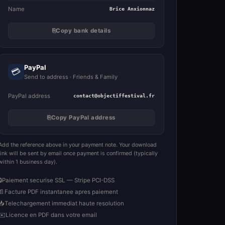
Name
Brice Anxionnaz
⎘
Copy bank details
PayPal
💳
Send to address · Friends & Family
PayPal address
contact@objectiffestival.fr
⎘
Copy PayPal address
Add the reference above in your payment note. Your download
link will be sent by email once payment is confirmed (typically
within 1 business day).
🔒
Paiement securise SSL — Stripe PCI-DSS
📄
Facture PDF instantanee apres paiement
📥
Telechargement immediat haute resolution
✉️
Licence en PDF dans votre email