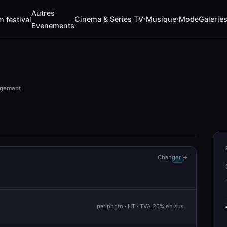
Autres
Cinema & Series TV
Musique
Mode
Galerie
m festival
▾
▾
Evenements
rgement
Changer →
par photo · HT · TVA 20% en sus