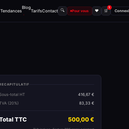
Blog
1
🔍
s
Tendances
Tarifs
Contact
♥
🛒
Pour vous
Connex
RECAPITULATIF
Sous-total HT
416,67 €
TVA (20%)
83,33 €
Total TTC
500,00 €