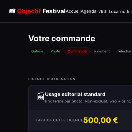
📸
Objectif
Festival
Accueil
Agenda
79th Locarno fil
Votre commande
Galerie
›
Photo
›
Commande
›
Paiement
›
Telecha
LICENCE D'UTILISATION
📰
Usage editorial standard
Prix ferme par photo. Non-exclusif, web + print.
500,00 €
TARIF DE CETTE LICENCE