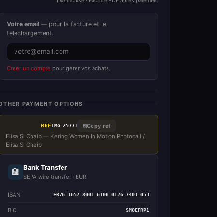
TVA incluse · Facture PDF apres paiement
Votre email
— pour la facture et le
telechargement.
Creer un compte
pour gerer vos achats.
OTHER PAYMENT OPTIONS
REF
⎘
Copy ref
IMG-25773
Elisa Si Chaib — Kering Women In Motion Photocall /
Elisa Si Chaib
Bank Transfer
🏦
SEPA wire transfer · EUR
IBAN
FR76 1652 8001 6100 0126 7401 053
BIC
SMOEFRP1