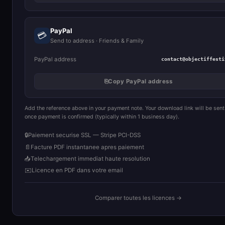
PayPal
💳
Send to address · Friends & Family
PayPal address
contact@objectiffesti
⎘
Copy PayPal address
Add the reference above in your payment note. Your download link will be sent
once payment is confirmed (typically within 1 business day).
🔒
Paiement securise SSL — Stripe PCI-DSS
📄
Facture PDF instantanee apres paiement
📥
Telechargement immediat haute resolution
✉️
Licence en PDF dans votre email
Comparer toutes les licences →