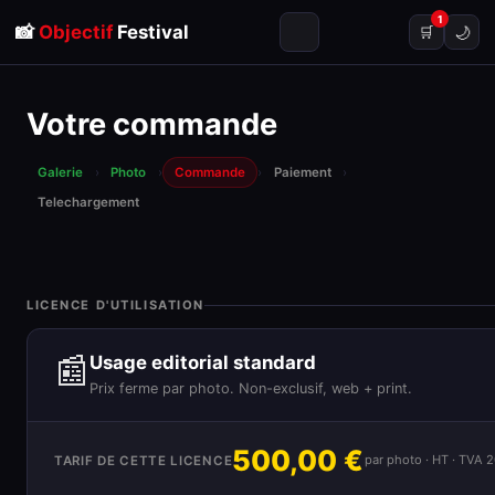
1
📸
Objectif
Festival
🌙
🛒
Votre commande
Galerie
›
Photo
›
Commande
›
Paiement
›
Telechargement
LICENCE D'UTILISATION
📰
Usage editorial standard
Prix ferme par photo. Non-exclusif, web + print.
500,00 €
par photo · HT · TVA 
TARIF DE CETTE LICENCE