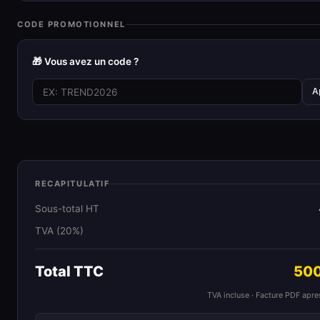
CODE PROMOTIONNEL
🎁 Vous avez un code ?
A
RECAPITULATIF
Sous-total HT
TVA (20%)
Total TTC
500
TVA incluse · Facture PDF apr