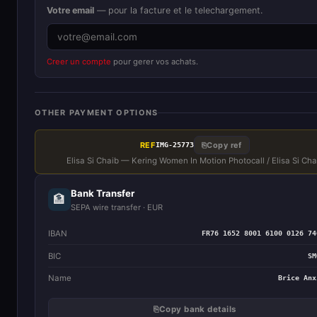
Votre email
— pour la facture et le telechargement.
Creer un compte
pour gerer vos achats.
OTHER PAYMENT OPTIONS
REF
⎘
Copy ref
IMG-25773
Elisa Si Chaib — Kering Women In Motion Photocall / Elisa Si Cha
Bank Transfer
🏦
SEPA wire transfer · EUR
IBAN
FR76 1652 8001 6100 0126 74
BIC
SM
Name
Brice Anx
⎘
Copy bank details