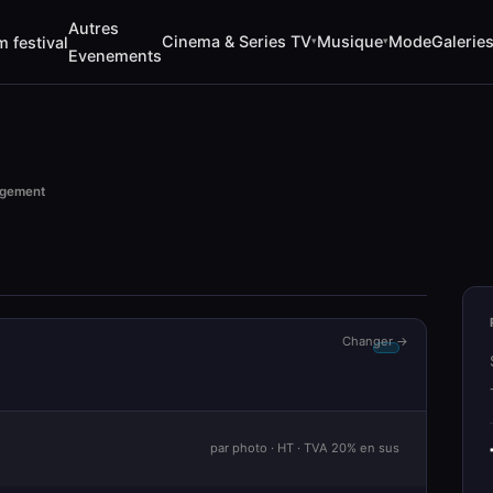
Autres
Cinema & Series TV
Musique
Mode
Galerie
m festival
▾
▾
Evenements
rgement
Changer →
par photo · HT · TVA 20% en sus