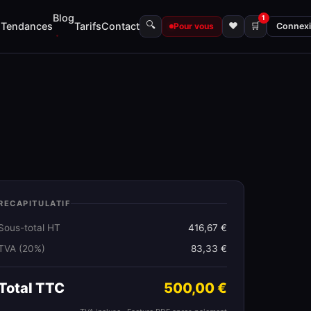
Blog
1
🔍
s
Tendances
Tarifs
Contact
♥
🛒
Pour vous
Connex
RECAPITULATIF
Sous-total HT
416,67 €
TVA (20%)
83,33 €
Total TTC
500,00 €