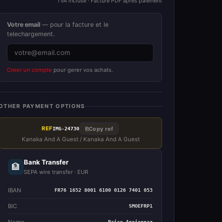
TVA incluse · Facture PDF apres paiement
Votre email
— pour la facture et le
telechargement.
Creer un compte
pour gerer vos achats.
OTHER PAYMENT OPTIONS
REF
⎘
Copy ref
IMG-24730
Kanaka And A Guest / Kanaka And A Guest
Bank Transfer
🏦
SEPA wire transfer · EUR
IBAN
FR76 1652 8001 6100 0126 7401 053
BIC
SMOEFRP1
Name
Brice Anxionnaz