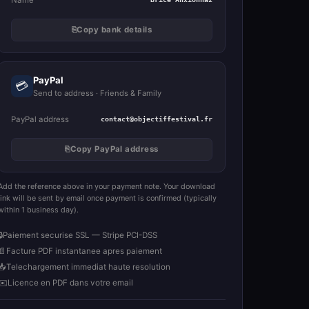
⎘
Copy bank details
PayPal
💳
Send to address · Friends & Family
PayPal address
contact@objectiffestival.fr
⎘
Copy PayPal address
Add the reference above in your payment note. Your download
link will be sent by email once payment is confirmed (typically
within 1 business day).
🔒
Paiement securise SSL — Stripe PCI-DSS
📄
Facture PDF instantanee apres paiement
📥
Telechargement immediat haute resolution
✉️
Licence en PDF dans votre email