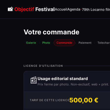
📸
Objectif
Festival
Accueil
Agenda
79th Locarno fil
Votre commande
Galerie
›
Photo
›
Commande
›
Paiement
›
Telecha
LICENCE D'UTILISATION
📰
Usage editorial standard
Prix ferme par photo. Non-exclusif, web + print.
500,00 €
TARIF DE CETTE LICENCE