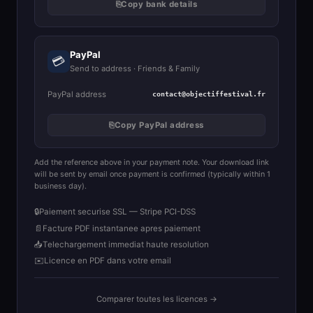
⎘
Copy bank details
PayPal
💳
Send to address · Friends & Family
PayPal address
contact@objectiffestival.fr
⎘
Copy PayPal address
Add the reference above in your payment note. Your download link
will be sent by email once payment is confirmed (typically within 1
business day).
🔒
Paiement securise SSL — Stripe PCI-DSS
📄
Facture PDF instantanee apres paiement
📥
Telechargement immediat haute resolution
✉️
Licence en PDF dans votre email
Comparer toutes les licences →