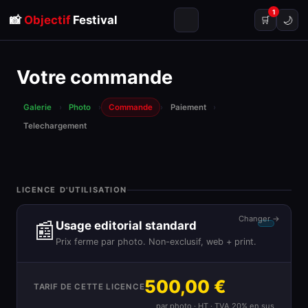
1
📸
Objectif
Festival
🌙
🛒
Votre commande
Galerie
›
Photo
›
Commande
›
Paiement
›
Telechargement
LICENCE D'UTILISATION
Changer →
📰
Usage editorial standard
Prix ferme par photo. Non-exclusif, web + print.
500,00 €
TARIF DE CETTE LICENCE
par photo · HT · TVA 20% en sus