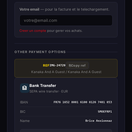
Votre email
— pour la facture et le telechargement.
Creer un compte
pour gerer vos achats.
OTHER PAYMENT OPTIONS
REF
⎘
Copy ref
IMG-24729
Kanaka And A Guest / Kanaka And A Guest
Bank Transfer
🏦
SEPA wire transfer · EUR
IBAN
FR76 1652 8001 6100 0126 7401 053
BIC
SMOEFRP1
Name
Brice Anxionnaz