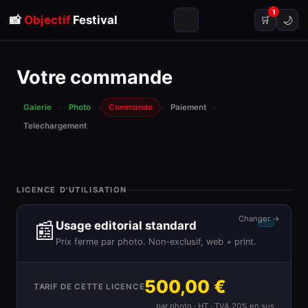
1
📸
Objectif
Festival
🌙
🛒
Votre commande
Galerie
›
Photo
›
Commande
›
Paiement
›
Telechargement
LICENCE D'UTILISATION
Changer →
📰
Usage editorial standard
Prix ferme par photo. Non-exclusif, web + print.
500,00 €
TARIF DE CETTE LICENCE
par photo · HT · TVA 20% en sus