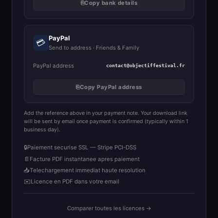
⎘
Copy bank details
PayPal
💳
Send to address · Friends & Family
PayPal address
contact@objectiffestival.fr
⎘
Copy PayPal address
Add the reference above in your payment note. Your download link
will be sent by email once payment is confirmed (typically within 1
business day).
🔒
Paiement securise SSL — Stripe PCI-DSS
📄
Facture PDF instantanee apres paiement
📥
Telechargement immediat haute resolution
✉️
Licence en PDF dans votre email
Comparer toutes les licences →