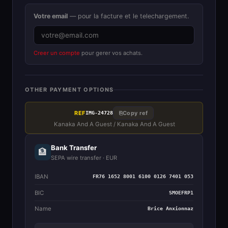
Votre email
— pour la facture et le telechargement.
Creer un compte
pour gerer vos achats.
OTHER PAYMENT OPTIONS
REF
⎘
Copy ref
IMG-24728
Kanaka And A Guest / Kanaka And A Guest
Bank Transfer
🏦
SEPA wire transfer · EUR
IBAN
FR76 1652 8001 6100 0126 7401 053
BIC
SMOEFRP1
Name
Brice Anxionnaz