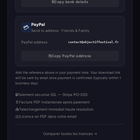
⎘
Copy bank details
PayPal
💳
Send to address · Friends & Family
PayPal address
contact@objectiffestival.fr
⎘
Copy PayPal address
Add the reference above in your payment note. Your download link
will be sent by email once payment is confirmed (typically within 1
business day).
🔒
Paiement securise SSL — Stripe PCI-DSS
📄
Facture PDF instantanee apres paiement
📥
Telechargement immediat haute resolution
✉️
Licence en PDF dans votre email
Comparer toutes les licences →