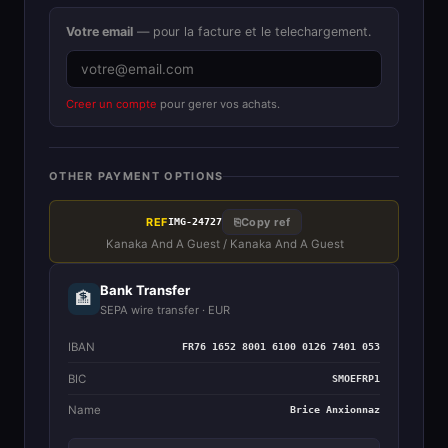
Votre email
— pour la facture et le telechargement.
Creer un compte
pour gerer vos achats.
OTHER PAYMENT OPTIONS
REF
⎘
Copy ref
IMG-24727
Kanaka And A Guest / Kanaka And A Guest
Bank Transfer
🏦
SEPA wire transfer · EUR
IBAN
FR76 1652 8001 6100 0126 7401 053
BIC
SMOEFRP1
Name
Brice Anxionnaz