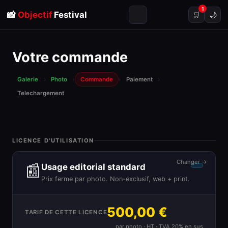
1
📸
Objectif
Festival
🌙
🛒
Votre commande
Galerie
›
Photo
›
Commande
›
Paiement
›
Telechargement
LICENCE D'UTILISATION
Changer →
📰
Usage editorial standard
Prix ferme par photo. Non-exclusif, web + print.
500,00 €
TARIF DE CETTE LICENCE
par photo · HT · TVA 20% en sus