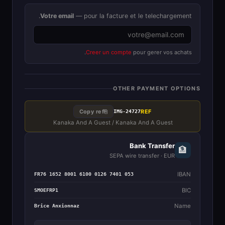
Votre email
— pour la facture et le telechargement.
Creer un compte
pour gerer vos achats.
OTHER PAYMENT OPTIONS
REF
Copy ref
⎘
IMG-24727
Kanaka And A Guest / Kanaka And A Guest
Bank Transfer
🏦
SEPA wire transfer · EUR
IBAN
FR76 1652 8001 6100 0126 7401 053
BIC
SMOEFRP1
Name
Brice Anxionnaz