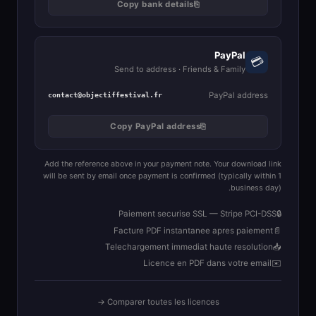
Copy bank details
⎘
PayPal
💳
Send to address · Friends & Family
PayPal address
contact@objectiffestival.fr
Copy PayPal address
⎘
Add the reference above in your payment note. Your download link
will be sent by email once payment is confirmed (typically within 1
business day).
Paiement securise SSL — Stripe PCI-DSS
🔒
Facture PDF instantanee apres paiement
📄
Telechargement immediat haute resolution
📥
Licence en PDF dans votre email
✉️
Comparer toutes les licences →