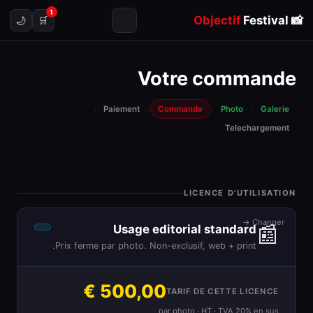
1
Objectif
Festival
📸
🌙
🛒
Votre commande
›
Paiement
›
Commande
›
Photo
›
Galerie
Telechargement
LICENCE D'UTILISATION
Changer →
📰
Usage editorial standard
Prix ferme par photo. Non-exclusif, web + print.
500,00 €
TARIF DE CETTE LICENCE
par photo · HT · TVA 20% en sus