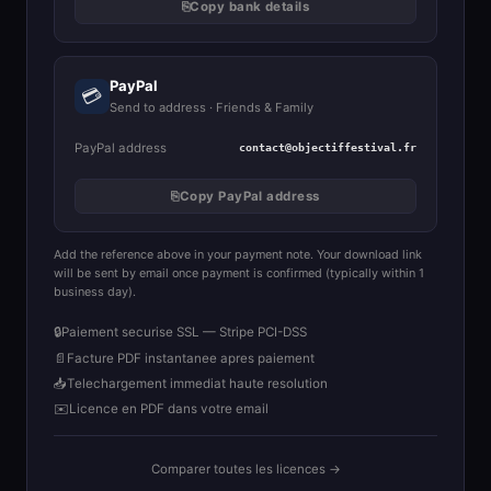
⎘
Copy bank details
PayPal
💳
Send to address · Friends & Family
PayPal address
contact@objectiffestival.fr
⎘
Copy PayPal address
Add the reference above in your payment note. Your download link
will be sent by email once payment is confirmed (typically within 1
business day).
🔒
Paiement securise SSL — Stripe PCI-DSS
📄
Facture PDF instantanee apres paiement
📥
Telechargement immediat haute resolution
✉️
Licence en PDF dans votre email
Comparer toutes les licences →