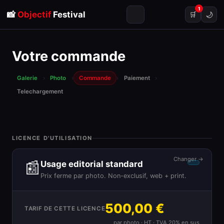
1
📸
Objectif
Festival
🌙
🛒
Votre commande
Galerie
›
Photo
›
Commande
›
Paiement
›
Telechargement
LICENCE D'UTILISATION
Changer →
📰
Usage editorial standard
Prix ferme par photo. Non-exclusif, web + print.
500,00 €
TARIF DE CETTE LICENCE
par photo · HT · TVA 20% en sus