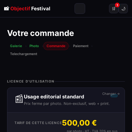
1
📸
Objectif
Festival
🌙
🛒
Votre commande
Galerie
›
Photo
›
Commande
›
Paiement
›
Telechargement
LICENCE D'UTILISATION
Changer →
📰
Usage editorial standard
Prix ferme par photo. Non-exclusif, web + print.
500,00 €
TARIF DE CETTE LICENCE
par photo · HT · TVA 20% en sus