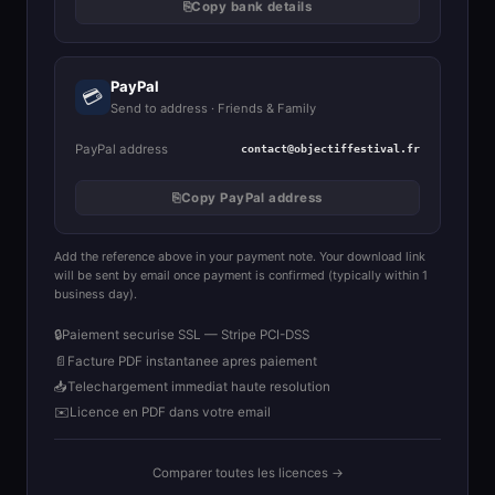
⎘
Copy bank details
PayPal
💳
Send to address · Friends & Family
PayPal address
contact@objectiffestival.fr
⎘
Copy PayPal address
Add the reference above in your payment note. Your download link
will be sent by email once payment is confirmed (typically within 1
business day).
🔒
Paiement securise SSL — Stripe PCI-DSS
📄
Facture PDF instantanee apres paiement
📥
Telechargement immediat haute resolution
✉️
Licence en PDF dans votre email
Comparer toutes les licences →