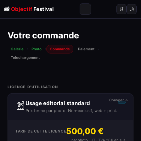
📸
Objectif
Festival
🌙
🛒
Votre commande
Galerie
›
Photo
›
Commande
›
Paiement
›
Telechargement
LICENCE D'UTILISATION
Changer →
📰
Usage editorial standard
Prix ferme par photo. Non-exclusif, web + print.
500,00 €
TARIF DE CETTE LICENCE
par photo · HT · TVA 20% en sus