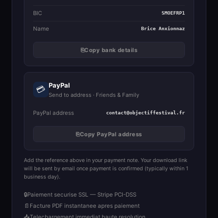
BIC
SMOEFRP1
Name
Brice Anxionnaz
⎘
Copy bank details
PayPal
💳
Send to address · Friends & Family
PayPal address
contact@objectiffestival.fr
⎘
Copy PayPal address
Add the reference above in your payment note. Your download link
will be sent by email once payment is confirmed (typically within 1
business day).
🔒
Paiement securise SSL — Stripe PCI-DSS
📄
Facture PDF instantanee apres paiement
📥
Telechargement immediat haute resolution