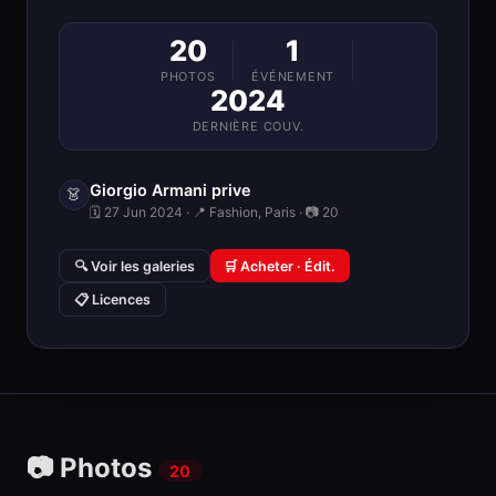
20
1
PHOTOS
ÉVÉNEMENT
2024
DERNIÈRE COUV.
Giorgio Armani prive
👗
🗓 27 Jun 2024 · 📍 Fashion, Paris · 📷 20
🔍 Voir les galeries
🛒 Acheter · Édit.
📋 Licences
📷 Photos
20