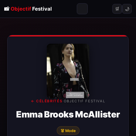
📸
Objectif
Festival
🌙
🛒
← CÉLÉBRITÉS
·
OBJECTIF FESTIVAL
Emma Brooks McAllister
👗 Mode