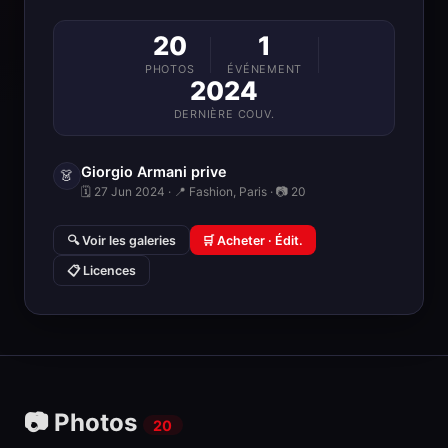
20
1
PHOTOS
ÉVÉNEMENT
2024
DERNIÈRE COUV.
Giorgio Armani prive
👗
🗓 27 Jun 2024 · 📍 Fashion, Paris · 📷 20
🔍 Voir les galeries
🛒 Acheter · Édit.
📋 Licences
📷 Photos
20