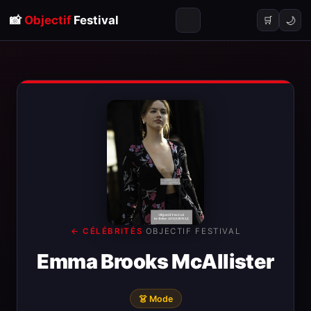
📸
Objectif
Festival
🌙
🛒
← CÉLÉBRITÉS
·
OBJECTIF FESTIVAL
Emma Brooks McAllister
👗 Mode