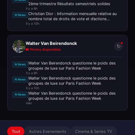
2ème trimestre Résultats semestriels solides
Il y a 6h
Christian Dior : Information mensuelle relative au
N News
nombre total de droits de vote et d’actions
Il y a 10h
composant le capital soci
Walter Van Beirendonck
↻
📸 Photos disponibles
Walter Van Beirendonck questionne le poids des
N News
groupes de luxe sur Paris Fashion Week
Il y a 6h
Walter Van Beirendonck questionne le poids des
N News
groupes de luxe sur Paris Fashion Week
Il y a 10h
Walter Van Beirendonck questionne le poids des
N News
groupes de luxe sur Paris Fashion Week
Hier
Tout
Autres Evenements
Cinema & Series TV