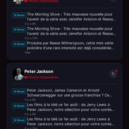
📸 Photos disponibles
The Morning Show : Très mauvaise nouvelle pour
N News
l'avenir de la série avec Jennifer Aniston et Reese
Il y a 6h
Witherspoon
The Morning Show : Très mauvaise nouvelle pour
N News
l'avenir de la série avec Jennifer Aniston et Reese
Il y a 10h
Witherspoon
Produite par Reese Witherspoon, cette mini-série
N News
policière d'une rare intensité est déjà considérée
Hier
comme le thriller de
Peter Jackson
↻
📸 Photos disponibles
Peter Jackson, James Cameron et Arnold
N News
Schwarzenegger sur une grosse franchise ? Ce
Il y a 6h
n’est pas passé loin !
Les films à la télé ce 1er août : de Jerry Lewis à
N News
Peter Jackson, notre sélection pour votre soirée
Il y a 6h
ciné
Les films à la télé ce 1er août : de Jerry Lewis à
N News
Peter Jackson, notre sélection pour votre soirée
Il y a 10h
ciné