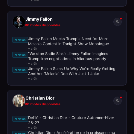
Jimmy Fallon
↻
📸 Photos disponibles
Jimmy Fallon Mocks Trump's Need for More
N News
Melania Content in Tonight Show Monologue
Il y a 6h
"We stan Sadie Sink": Jimmy Fallon imagines
N News
Trump-Iran negotiations in hilarious parody
Il y a 6h
Jimmy Fallon Sums Up Why We’re Really Getting
N News
Another 'Melania' Doc With Just 1 Joke
Il y a 6h
Christian Dior
↻
📸 Photos disponibles
Défilé - Christian Dior - Couture Automne-Hiver
N News
26-27
Il y a 6h
Christian Dior : Accélération de la croissance au
N News