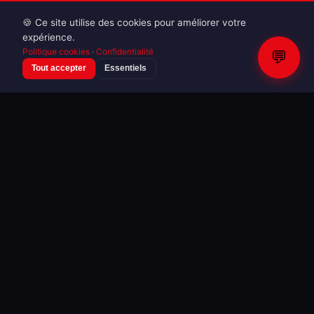
🍪 Ce site utilise des cookies pour améliorer votre
Cinema & Series TV
expérience.
Politique cookies
·
Confidentialité
💬
Navjot Randhawa — Rehmat Photocall
Tout accepter
Essentiels
4 photos · 06/08/2026
Cinema & Series TV
Jaswant Zafar — Rehmat Photocall
4 photos · 06/08/2026
Cinema & Series TV