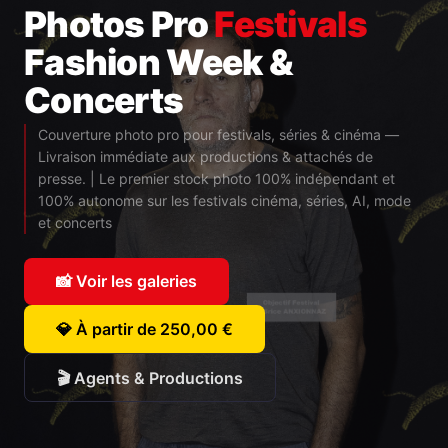
Photos Pro
Festivals
Fashion Week &
Concerts
Couverture photo pro pour festivals, séries & cinéma —
Livraison immédiate aux productions & attachés de
presse. | Le premier stock photo 100% indépendant et
100% autonome sur les festivals cinéma, séries, AI, mode
et concerts
📸 Voir les galeries
💎 À partir de 250,00 €
🎬 Agents & Productions