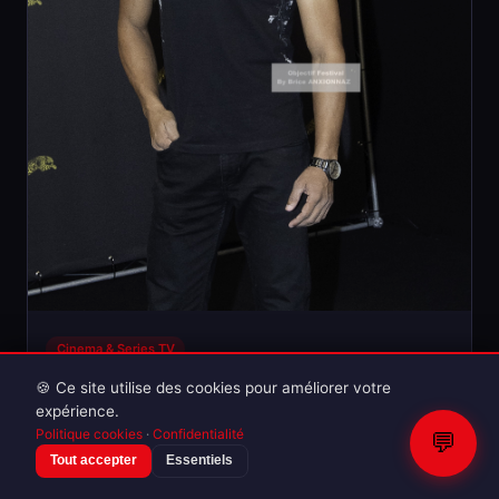
Cinema & Series TV
Harwinder Aujla — Rehmat Photocall
🍪 Ce site utilise des cookies pour améliorer votre
expérience.
4 photos · 06/08/2026
Politique cookies
·
Confidentialité
💬
Tout accepter
Essentiels