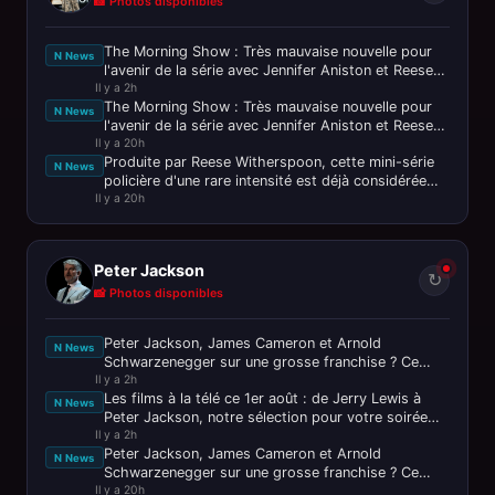
📸 Photos disponibles
The Morning Show : Très mauvaise nouvelle pour
N News
l'avenir de la série avec Jennifer Aniston et Reese
Il y a 2h
Witherspoon
The Morning Show : Très mauvaise nouvelle pour
N News
l'avenir de la série avec Jennifer Aniston et Reese
Il y a 20h
Witherspoon
Produite par Reese Witherspoon, cette mini-série
N News
policière d'une rare intensité est déjà considérée
Il y a 20h
comme le thriller de
Peter Jackson
↻
📸 Photos disponibles
Peter Jackson, James Cameron et Arnold
N News
Schwarzenegger sur une grosse franchise ? Ce
Il y a 2h
n’est pas passé loin !
Les films à la télé ce 1er août : de Jerry Lewis à
N News
Peter Jackson, notre sélection pour votre soirée
Il y a 2h
ciné
Peter Jackson, James Cameron et Arnold
N News
Schwarzenegger sur une grosse franchise ? Ce
Il y a 20h
n’est pas passé loin !