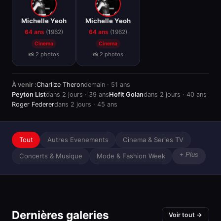
🎂
🎂
Michelle Yeoh
Michelle Yeoh
64 ans
(1962)
64 ans
(1962)
Cinema
Cinema
📸 2 photos
📸 2 photos
À venir :
Charlize Theron
demain · 51 ans
Peyton List
dans 2 jours · 39 ans
Hofit Golan
dans 2 jours · 40 ans
Roger Federer
dans 2 jours · 45 ans
Tout
Autres Evenements
Cinema & Series TV
+ Plus
Concerts & Musique
Mode & Fashion Week
Dernières galeries
Voir tout →