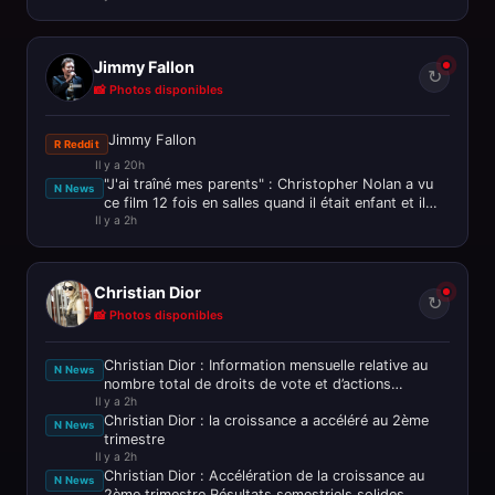
Jimmy Fallon
↻
📸 Photos disponibles
Jimmy Fallon
R Reddit
Il y a 20h
"J'ai traîné mes parents" : Christopher Nolan a vu
N News
ce film 12 fois en salles quand il était enfant et il
Il y a 2h
l'adore toujour
Christian Dior
↻
📸 Photos disponibles
Christian Dior : Information mensuelle relative au
N News
nombre total de droits de vote et d’actions
Il y a 2h
composant le capital soci
Christian Dior : la croissance a accéléré au 2ème
N News
trimestre
Il y a 2h
Christian Dior : Accélération de la croissance au
N News
2ème trimestre Résultats semestriels solides