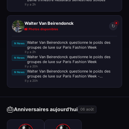
Il y a 2h
Walter Van Beirendonck
↻
📸 Photos disponibles
Walter Van Beirendonck questionne le poids des
N News
groupes de luxe sur Paris Fashion Week
Il y a 2h
Walter Van Beirendonck questionne le poids des
N News
groupes de luxe sur Paris Fashion Week
Il y a 20h
Walter Van Beirendonck questionne le poids des
N News
groupes de luxe sur Paris Fashion Week -
Il y a 20h
FashionUnited
🎂
Anniversaires aujourd'hui
06 août