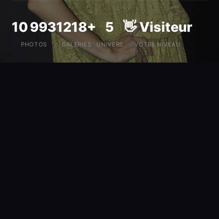
10 993
1218+
5
👋 Visiteur
PHOTOS
GALERIES
UNIVERS
VOTRE NIVEAU