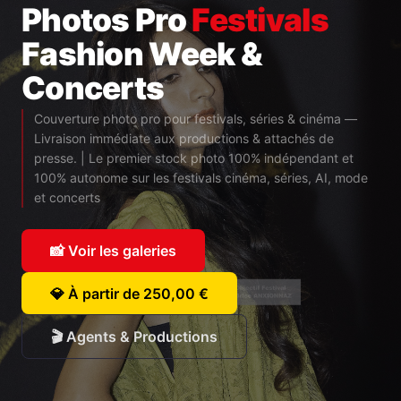
Photos Pro
Festivals
Fashion Week &
Concerts
Couverture photo pro pour festivals, séries & cinéma —
Livraison immédiate aux productions & attachés de
presse. | Le premier stock photo 100% indépendant et
100% autonome sur les festivals cinéma, séries, AI, mode
et concerts
📸 Voir les galeries
💎 À partir de 250,00 €
🎬 Agents & Productions