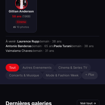
🎂
Gillian Anderson
58 ans
(1968)
Cinema
📸 10 photos
À venir :
Laurence Rupp
demain · 38 ans
Antonio Banderas
demain · 65 ans
Paola Turani
demain · 38 ans
Vaimalama Chaves
demain · 31 ans
Tout
Autres Evenements
Cinema & Series TV
+ Plus
Concerts & Musique
Mode & Fashion Week
Dernières galeries
Voir tout →