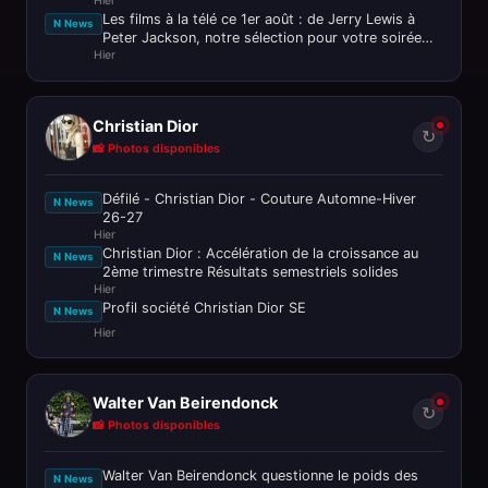
Hier
ciné
Les films à la télé ce 1er août : de Jerry Lewis à
N News
Peter Jackson, notre sélection pour votre soirée
Hier
ciné
Christian Dior
↻
📸 Photos disponibles
Défilé - Christian Dior - Couture Automne-Hiver
N News
26-27
Hier
Christian Dior : Accélération de la croissance au
N News
2ème trimestre Résultats semestriels solides
Hier
Profil société Christian Dior SE
N News
Hier
Walter Van Beirendonck
↻
📸 Photos disponibles
Walter Van Beirendonck questionne le poids des
N News