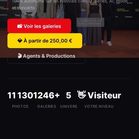
100% autonome sur les festivals cinéma, séries, AI, mode
et concerts
📸 Voir les galeries
💎 À partir de 250,00 €
🎬 Agents & Productions
11 130
1246+
5
👋 Visiteur
PHOTOS
GALERIES
UNIVERS
VOTRE NIVEAU