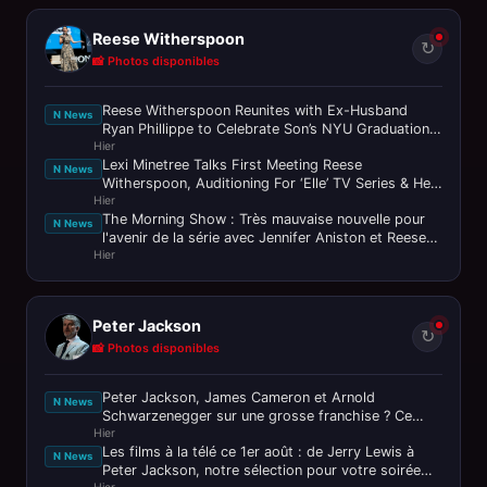
Reese Witherspoon
↻
📸 Photos disponibles
Reese Witherspoon Reunites with Ex-Husband
N News
Ryan Phillippe to Celebrate Son’s NYU Graduation!
Hier
- IMDb
Lexi Minetree Talks First Meeting Reese
N News
Witherspoon, Auditioning For ‘Elle’ TV Series & Her
Hier
Portrayal of Iconic ‘Legally
The Morning Show : Très mauvaise nouvelle pour
N News
l'avenir de la série avec Jennifer Aniston et Reese
Hier
Witherspoon
Peter Jackson
↻
📸 Photos disponibles
Peter Jackson, James Cameron et Arnold
N News
Schwarzenegger sur une grosse franchise ? Ce
Hier
n’est pas passé loin !
Les films à la télé ce 1er août : de Jerry Lewis à
N News
Peter Jackson, notre sélection pour votre soirée